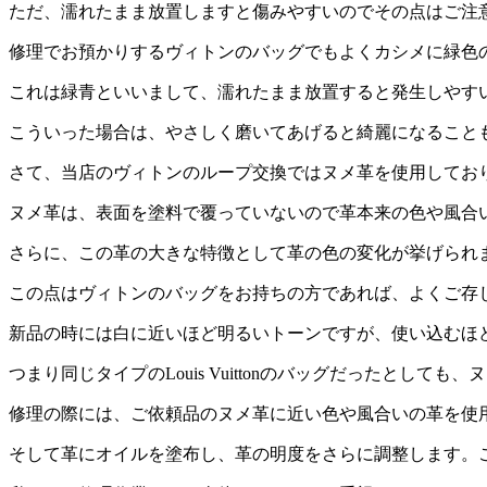
ただ、濡れたまま放置しますと傷みやすいのでその点はご注
修理でお預かりするヴィトンのバッグでもよくカシメに緑色
これは緑青といいまして、濡れたまま放置すると発生しやす
こういった場合は、やさしく磨いてあげると綺麗になること
さて、当店のヴィトンのループ交換ではヌメ革を使用してお
ヌメ革は、表面を塗料で覆っていないので革本来の色や風合
さらに、この革の大きな特徴として革の色の変化が挙げられ
この点はヴィトンのバッグをお持ちの方であれば、よくご存
新品の時には白に近いほど明るいトーンですが、使い込むほ
つまり同じタイプのLouis Vuittonのバッグだったとし
修理の際には、ご依頼品のヌメ革に近い色や風合いの革を使
そして革にオイルを塗布し、革の明度をさらに調整します。