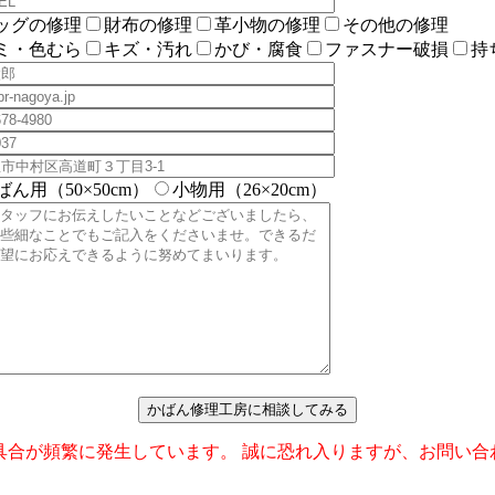
ッグの修理
財布の修理
革小物の修理
その他の修理
ミ・色むら
キズ・汚れ
かび・腐食
ファスナー破損
持
ばん用（50×50cm）
小物用（26×20cm）
ない不具合が頻繁に発生しています。 誠に恐れ入りますが、お問い合わせの