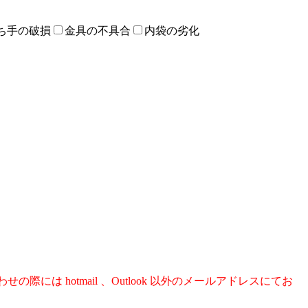
ち手の破損
金具の不具合
内袋の劣化
際には hotmail 、Outlook 以外のメールアドレスにてお