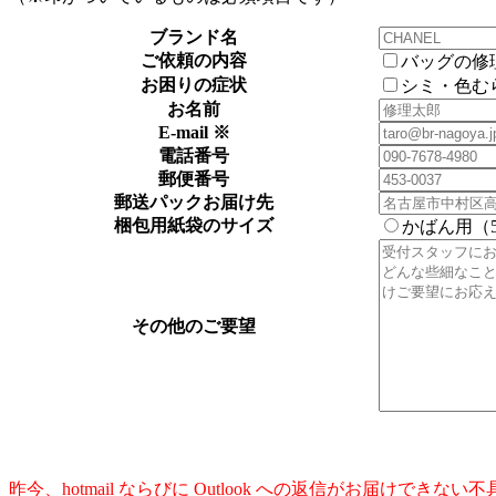
ブランド名
ご依頼の内容
バッグの修
お困りの症状
シミ・色む
お名前
E-mail ※
電話番号
郵便番号
郵送パックお届け先
梱包用紙袋のサイズ
かばん用（50
その他のご要望
昨今、hotmail ならびに Outlook への返信がお届けでき