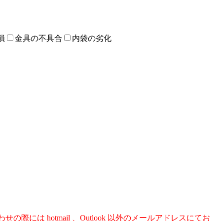
損
金具の不具合
内袋の劣化
際には hotmail 、Outlook 以外のメールアドレスにてお