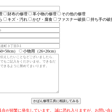
理
財布の修理
革小物の修理
その他の修理
ら
キズ・汚れ
かび・腐食
ファスナー破損
持ち手の破
×50cm）
小物用（26×20cm）
ない不具合が頻繁に発生しています。 誠に恐れ入りますが、お問い合わせの