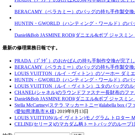
BERACAMY（ベラカミー）のバッグの持ち手作製交
HUNTIN・GWORLD（ハンティング・ワールド）の
Daniel&Bob JASMINE RODI(ダニエル&ボブ
最新の修理業務日報です。
PRADA（ﾌﾟﾗﾀﾞ）のおかばんの持ち手制作交換が完了
BERACAMY（ベラカミー）のバッグの持ち手作製交
LOUIS VUITTON（ルイ・ヴィトン）のソーホー 
HUNTIN・GWORLD（ハンティング・ワールド）の
LOUIS VUITTON（ルイ・ヴィトン）ユタのバッ
CHANEL(シャネル)のラウンドファスナー長財布のフ
Daniel&Bob JASMINE RODI(ダニエル&ボブ
Stella McCartney(ステラ マッカートニー)falabe
(愛知県津島市Ｋ様)
2019年9月13日
LOUIS VUITTON(ルイ ヴィトン)モノグラム トロ
CELINE(セリーヌ)のマカダム柄トートバッグのルー