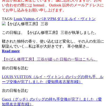
具合が頻繁に発生しています。 誠に恐れ入りますが、お問
い合わせの際には hotmail 、Outlook 以外のメールアドレスに
てお申し込みをお願い申し上げます。
TAGS:
Louis Vuitton
,
イパネマPM
,
ダミエ
,
ルイ・ヴィトン
この日報は、
【かばん修理工房】 三谷が執筆しました。
鞣された独特の香り、使い込むほど変化し、その人の生活に
馴染んでいく…私は革が大好きです。 革小物屋さ...
Read more
【かばん修理工房】 三谷が綴った日報の一覧はこちら。
前の日報を読む
LOUIS VUITTON（ルイ・ヴィトン）のバッグの持ち手、ル
ープ交換が完了しました（愛知県名古屋市I様）
次の日報を読む
Gucci（グッチ）のバッグの持ち手交換が完了しました（愛
知県名古屋市I様）