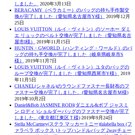
しました。
2020年3月13日
BERACAMY（ベラカミー）のバッグの持ち手作製交
換が完了しました（愛知県名古屋市Y様）
2019年12月
25日
LOUIS VUITTON（ルイ・ヴィトン）のソーホー ダミ
エ リュックのベルト交換が完了しました（愛知県名古
屋市I様）
2019年11月15日
HUNTIN・GWORLD（ハンティング・ワールド）のバ
ッグの持ち手交換が完了しました（岐阜県岐阜市S
様）
2019年11月7日
LOUIS VUITTON（ルイ・ヴィトン）ユタのバッグの
ループ交換が完了しました（愛知県西尾市Y様）
2019
年11月5日
CHANEL(シャネル)のラウンドファスナー長財布のフ
ァスナー交換が完了しました。(愛知県名古屋市Ｍ様)
2019年10月2日
Daniel&Bob JASMINE RODI(ダニエル&ボブ ジャスミ
ン ロディ )ショルダーバッグのファスナー交換が完了
しました。(東京都江東区Ｔ様)
2019年9月24日
Stella McCartney(ステラ マッカートニー)falabella box (フ
ァラベラ ボックス )トップハンドルバッグ 2wayチェー