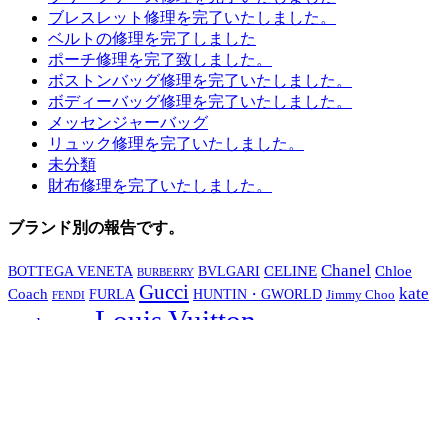
ブレスレット修理を完了いたしました。
ベルトの修理を完了しました
ポーチ修理を完了致しました。
ボストンバッグ修理を完了いたしました。
ボディーバッグ修理を完了いたしました。
メッセンジャーバッグ
リュック修理を完了いたしました。
未分類
財布修理を完了いたしました。
ブランド別の報告です。
Chanel
CELINE
Chloe
BOTTEGA VENETA
BVLGARI
BURBERRY
Gucci
kate
Coach
FURLA
HUNTIN・GWORLD
Jimmy Choo
FENDI
Louis Vuitton
spade
Loewe
Michael Kors
MZ WALLACE
グ
Orobianco
オロビアンコ
クロエ
PRADA
TUMI
エムジー・ウォレス
ッチ
ケイト・スペード
シャネル
コーチ
セリ
ジミーチュウ
ーヌ
トゥミ
ノーブランド
ハンティング・ワールド
バッグ
バーバリー
フルラ
ブルガリ
プラダ
ボッテガヴェネタ
フェンディ
マイケル・コース
ミ