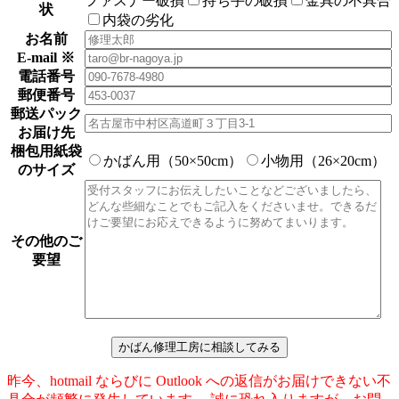
ファスナー破損
持ち手の破損
金具の不具合
状
内袋の劣化
お名前
E-mail ※
電話番号
郵便番号
郵送パック
お届け先
梱包用紙袋
かばん用（50×50cm）
小物用（26×20cm）
のサイズ
その他のご
要望
昨今、hotmail ならびに Outlook への返信がお届けできない不